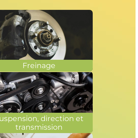
Freinage
uspension, direction et
transmission