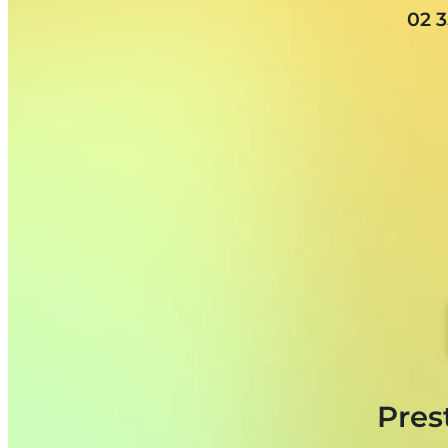
02 3
Pres