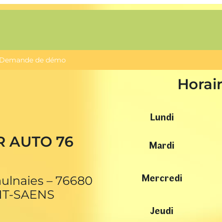
Demande de démo
Horai
Lundi
R AUTO 76
Mardi
Mercredi
aulnaies – 76680
NT-SAENS
Jeudi