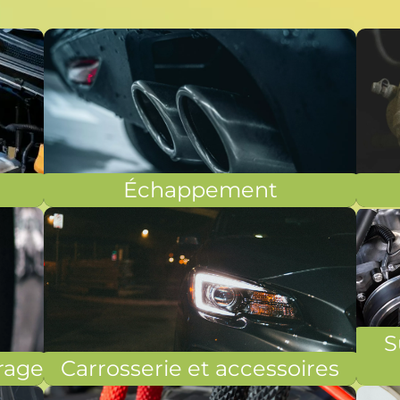
Échappement
S
rage
Carrosserie et accessoires