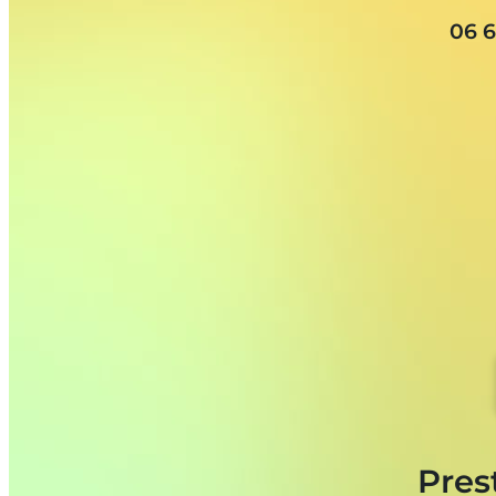
06 6
Pres