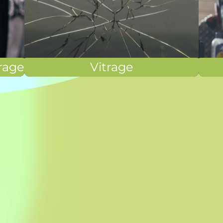
rage
Vitrage