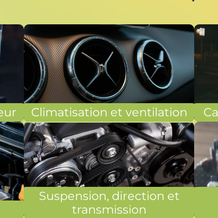
eur
Climatisation et ventilation
Ca
Suspension, direction et
transmission