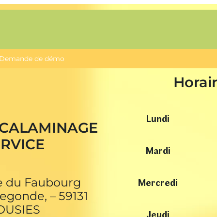
Demande de démo
Horai
Lundi
CALAMINAGE
ERVICE
Mardi
Mercredi
e du Faubourg
egonde, – 59131
OUSIES
Jeudi