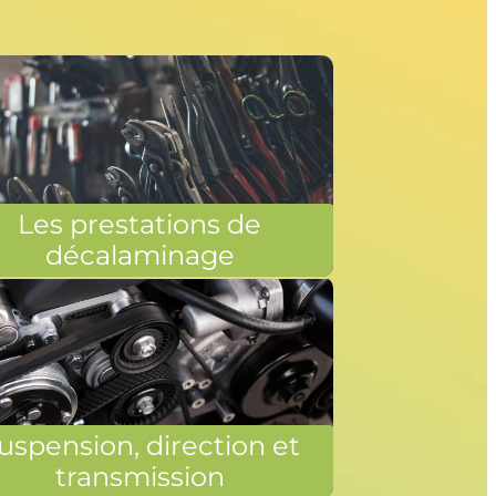
Les prestations de
décalaminage
uspension, direction et
transmission