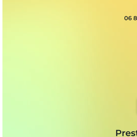
06 8
Pres