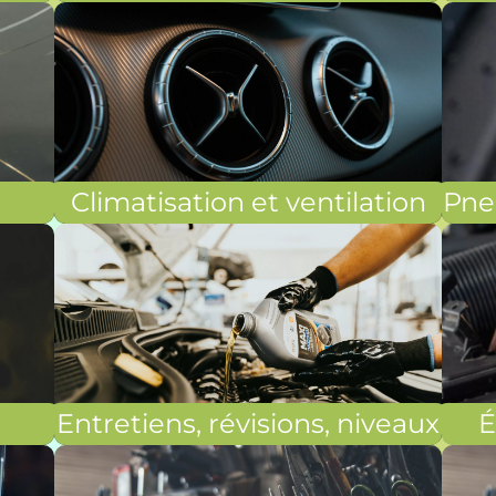
Climatisation et ventilation
Pne
Entretiens, révisions, niveaux
É