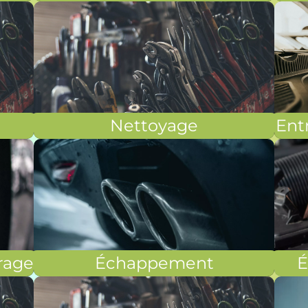
Nettoyage
Entr
rage
Échappement
É