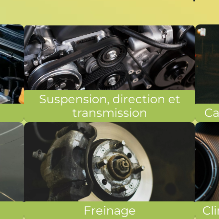
Suspension, direction et
transmission
Ca
Freinage
Cli